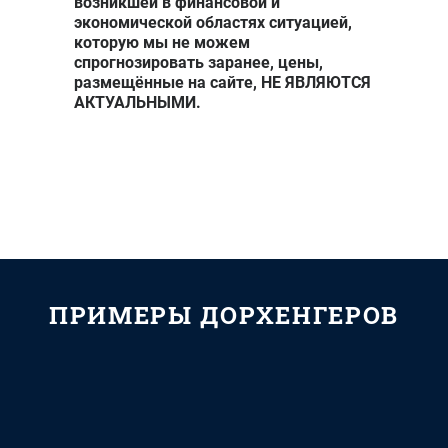
возникшей в финансовой и
вырубка
экономической областях ситуацией,
которую мы не можем
спрогнозировать заранее, цены,
Формат
размещённые на сайте, НЕ ЯВЛЯЮТСЯ
65*150 мм,
АКТУАЛЬНЫМИ.
бумага
мелованная
матовая 300
4500 ₽
4750 ₽
г/м2, печать
4+0,
ламинация
1+0,
вырубка
ПРИМЕРЫ ДОРХЕНГЕРОВ
Формат
90*210 мм,
бумага
мелованная
4100 ₽
4450 ₽
матовая 300
г/м2, печать
4+0,