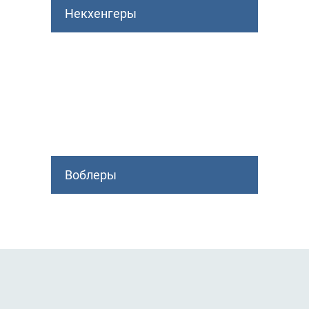
Некхенгеры
Воблеры