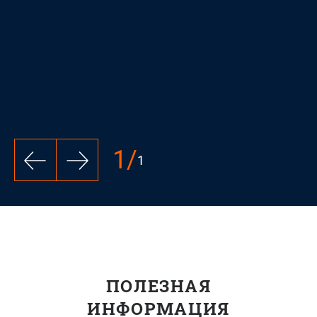
вырубка
Формат
90*210 мм,
бумага
мелованная
матовая 300
4600 ₽
4950 ₽
г/м2, печать
4+0,
ламинация
1
/
1
1+0,
вырубка
ПОЛЕЗНАЯ
ИНФОРМАЦИЯ