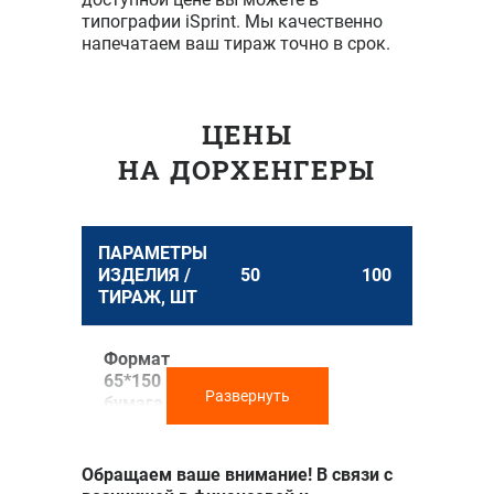
типографии iSprint. Мы качественно
напечатаем ваш тираж точно в срок.
ЦЕНЫ
НА ДОРХЕНГЕРЫ
ПАРАМЕТРЫ
ИЗДЕЛИЯ /
50
100
2
ТИРАЖ, ШТ
Формат
65*150 мм,
Развернуть
бумага
мелованная
4000 ₽
4250 ₽
матовая 300
г/м2, печать
Обращаем ваше внимание! В связи с
4+0,