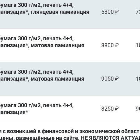
мага 300 г/м2, печать 4+4,
онализация*, глянцевая ламианция
5800 ₽
7
мага 300 г/м2, печать 4+4,
онализация*, матовая ламианция
8800 ₽
1
мага 300 г/м2, печать 4+4,
онализация*, матовая ламианция
9050 ₽
1
мага 300 г/м2, печать 4+4,
8250 ₽
9
нализация*
 с возникшей в финансовой и экономической област
, цены, размещённые на сайте, НЕ ЯВЛЯЮТСЯ АКТ