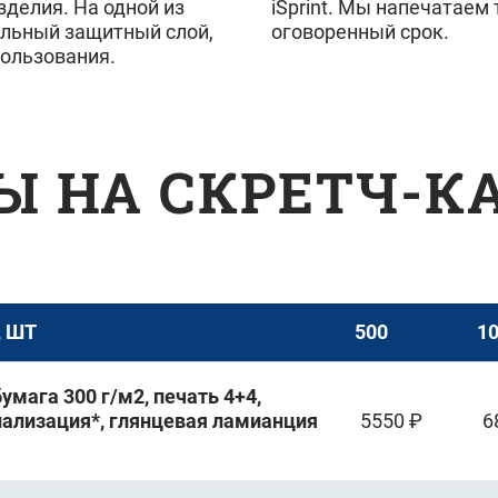
изделия. На одной из
iSprint. Мы напечатаем 
альный защитный слой,
оговоренный срок.
пользования.
Ы НА СКРЕТЧ-К
, ШТ
500
1
мага 300 г/м2, печать 4+4,
онализация*, глянцевая ламианция
5550 ₽
6