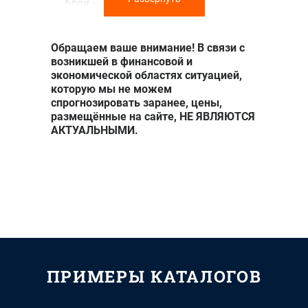
блок -
мелованная
бумага 130
г/м2, 40
Обращаем ваше внимание! В связи с
полос 4+4,
возникшей в финансовой и
обложка -
экономической областях ситуацией,
9900 ₽
16300 ₽
меловання
которую мы не можем
бумага 300
спрогнозировать заранее, цены,
г/м2, 4
размещённые на сайте, НЕ ЯВЛЯЮТСЯ
полосы 4+4,
АКТУАЛЬНЫМИ.
ламинация
1+0,
брошюровка
- КБС
Формат
148*210 мм,
блок -
мелованная
ПРИМЕРЫ КАТАЛОГОВ
бумага 130
г/м2, 60
полос 4+4,