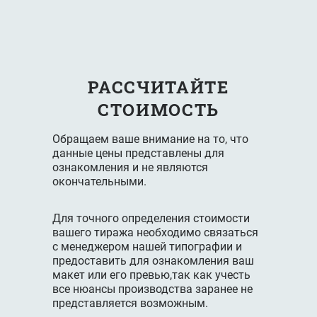
блок -
мелованная
бумага 130
г/м2, 100
полос 4+4,
РАССЧИТАЙТЕ
обложка -
27650 ₽
50000 ₽
меловання
СТОИМОСТЬ
бумага 300
г/м2, 4
Обращаем ваше внимание на то, что
полосы 4+4,
данные цены представлены для
ламинация
ознакомления и не являются
1+0,
окончательными.
брошюровка
- КБС
Для точного определения стоимости
вашего тиража необходимо связаться
с менеджером нашей типографии и
предоставить для ознакомления ваш
макет или его превью,так как учесть
все нюансы производства заранее не
представляется возможным.