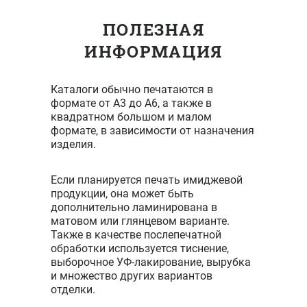
полосы 4+4,
ламинация
ПОЛЕЗНАЯ
1+0,
ИНФОРМАЦИЯ
брошюровка
- КБС
Каталоги обычно печатаются в
формате от А3 до А6, а также в
Формат
квадратном большом и малом
210*297 мм,
формате, в зависимости от назначения
блок -
изделия.
мелованная
бумага 130
г/м2, 40
Если планируется печать имиджевой
полос 4+4,
продукции, она может быть
обложка -
15250 ₽
27000 ₽
дополнительно ламинирована в
меловання
матовом или глянцевом варианте.
бумага 300
Также в качестве послепечатной
г/м2, 4
обработки используется тиснение,
полосы 4+4,
выборочное УФ-лакирование, вырубка
ламинация
и множество других вариантов
1+0,
отделки.
брошюровка