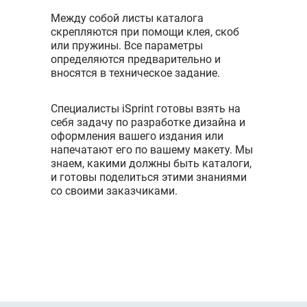
- КБС
Между собой листы каталога
скрепляются при помощи клея, скоб
Формат
или пружины. Все параметры
210*297 мм,
определяются предварительно и
блок -
вносятся в техническое задание.
мелованная
бумага 130
Специалисты iSprint готовы взять на
г/м2, 60
себя задачу по разработке дизайна и
полос 4+4,
оформления вашего издания или
обложка -
19900 ₽
35250 ₽
напечатают его по вашему макету. Мы
меловання
знаем, какими должны быть каталоги,
бумага 300
и готовы поделиться этими знаниями
г/м2, 4
со своими заказчиками.
полосы 4+4,
ламинация
1+0,
брошюровка
- КБС
Формат
210*297 мм,