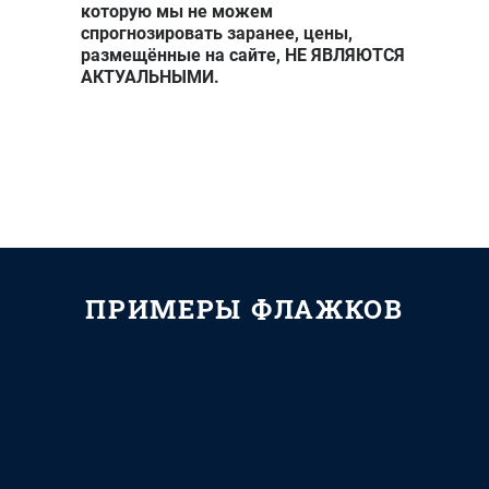
трубочка
которую мы не можем
(диаметр 5
спрогнозировать заранее, цены,
мм, длина
размещённые на сайте, НЕ ЯВЛЯЮТСЯ
370 мм)
АКТУАЛЬНЫМИ.
Формат
200*150 мм,
бумага
мелованная
матовая 200
г/м2, печать
4+4,
2000 ₽
2850 ₽
ламинация
ПРИМЕРЫ ФЛАЖКОВ
1+1,
пластиковая
трубочка
(диаметр 5
мм, длина
370 мм)
Фигурный