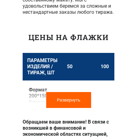
удовольствием беремся за сложные и
нестандартные заказы любого тиража.
ЦЕНЫ НА ФЛАЖКИ
ПАРАМЕТРЫ
ИЗДЕЛИЯ /
50
100
2
ТИРАЖ, ШТ
Формат
200*150 мм,
Развернуть
бумага
мелованная
матовая 200
г/м2, печать
Обращаем ваше внимание! В связи с
1500 ₽
2150 ₽
4+4,
возникшей в финансовой и
пластиковая
экономической областях ситуацией,